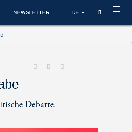
SUCHE
NEWSLETTER
DE
be
habe
itische Debatte.