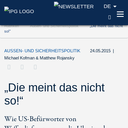
DE
SUCH
Zum Inhalt springen (Accesskey '1')
Rubriken
Außen- und Sicherheitspolitik
„Die meint das nicht
Zur Suche springen (Accesskey '2')
so!“
Zur Navigation springen (Accesskey '3')
AUSSEN- UND SICHERHEITSPOLITIK
24.05.2015
|
Michael Kofman
&
Matthew Rojansky
„Die meint das nicht
so!“
Wie US-Befürworter von