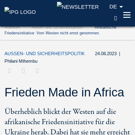
DE
SUCH
Zum Inhalt springen (Accesskey '1')
Rubriken
Außen- und Sicherheitspolitik
Afrikanische
Zur Suche springen (Accesskey '2')
Friedensinitiative: Vom Westen nicht ernst genommen
Zur Navigation springen (Accesskey '3')
AUSSEN- UND SICHERHEITSPOLITIK
24.08.2023
|
Philani Mthembu
Frieden Made in Africa
Überheblich blickt der Westen auf die
afrikanische Friedensinitiative für die
Ukraine herab. Dabei hat sie mehr erreicht