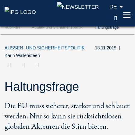
DE
SUCH
Zum Inhalt springen (Accesskey '1')
Rubriken
Außen- und Sicherheitspolitik
Haltungsfrage
Zur Suche springen (Accesskey '2')
Zur Navigation springen (Accesskey '3')
AUSSEN- UND SICHERHEITSPOLITIK
18.11.2019
|
Karin Wallensteen
Haltungsfrage
Die EU muss sicherer, stärker und schlauer
werden. Nur so kann sie rücksichtslosen
globalen Akteuren die Stirn bieten.