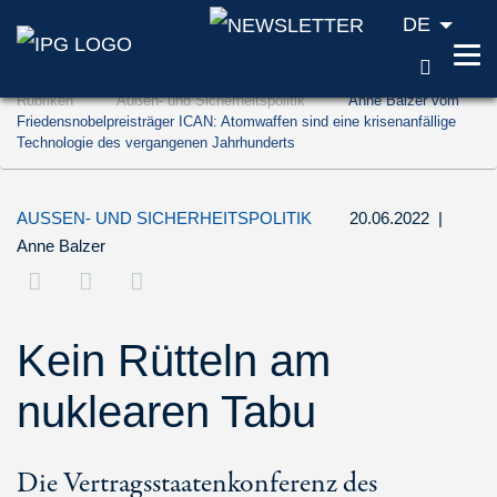
DE
SUCH
Zum Inhalt springen (Accesskey '1')
Rubriken
Außen- und Sicherheitspolitik
Anne Balzer vom
Zur Suche springen (Accesskey '2')
Friedensnobelpreisträger ICAN: Atomwaffen sind eine krisenanfällige
Technologie des vergangenen Jahrhunderts
Zur Navigation springen (Accesskey '3')
AUSSEN- UND SICHERHEITSPOLITIK
20.06.2022
|
Anne Balzer
Kein Rütteln am
nuklearen Tabu
Die Vertragsstaatenkonferenz des