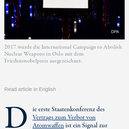
DPA
2017 wurde die International Campaign to Abolish
Nuclear Weapons in Oslo mit dem
Friedensnobelpreis ausgezeichnet.
Read article in English
D
ie erste Staatenkonferenz des
Vertrags zum Verbot von
Atomwaffen
ist ein Signal zur