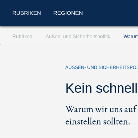
RUBRIKEN
REGIONEN
Zum Inhalt springen (Accesskey '1')
Rubriken
Außen- und Sicherheitspolitik
Warum 
Zur Suche springen (Accesskey '2')
Zur Navigation springen (Accesskey '3')
AUSSEN- UND SICHERHEITSPOL
Kein schnel
Warum wir uns auf 
einstellen sollten.