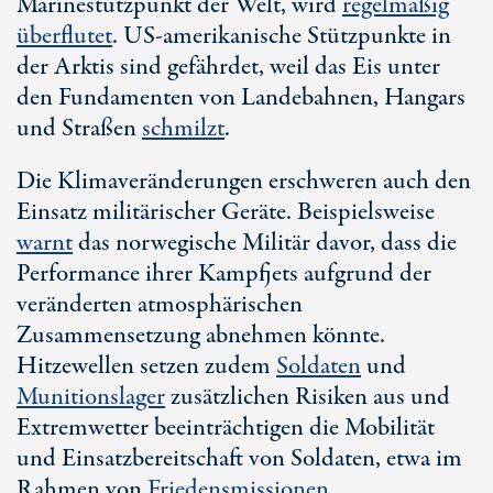
Marinestützpunkt der Welt, wird
regelmäßig
überflutet
.
US-ame
rikanische Stützpunkte in
der Arktis sind gefährdet, weil das Eis unter
den Fundamenten von Landebahnen, Hangars
und Straßen
schmilzt
.
Die Klimaveränderungen erschweren auch den
Einsatz militärischer Geräte. Beispielsweise
warnt
das norwegische Militär davor, dass die
Performance ihrer Kampfjets aufgrund der
veränderten atmosphärischen
Zusammensetzung abnehmen könnte.
Hitzewellen setzen zudem
Soldaten
und
Munitionslager
zusätzlichen Risiken aus und
Extremwetter beeinträchtigen die Mobilität
und Einsatzbereitschaft von Soldaten, etwa im
Rahmen von
Friedensmissionen
.