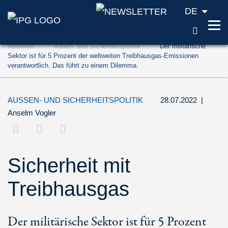
DE
SUCH
Zum Inhalt springen (Accesskey '1')
Rubriken
Außen- und Sicherheitspolitik
Der militärische
Zur Suche springen (Accesskey '2')
Sektor ist für 5 Prozent der weltweiten Treibhausgas-Emissionen
verantwortlich. Das führt zu einem Dilemma.
Zur Navigation springen (Accesskey '3')
AUSSEN- UND SICHERHEITSPOLITIK
28.07.2022
|
Anselm Vogler
Sicherheit mit
Treibhausgas
Der militärische Sektor ist für 5 Prozent