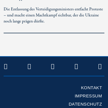
Die Entlassung des Verteidigungsministers entfacht Proteste
– und macht einen Machtkampf sichtbar, der die Ukraine
noch lange prägen dürfte.
TWITTER
FACEBOOK
INSTAGRAM
YOUTUB
R
KONTAKT
IMPRESSUM
DATENSCHUTZ