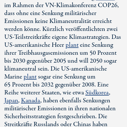
im Rahmen der
VN-Klima
konferenz COP26,
dass ohne eine Senkung militärischer
Emissionen keine Klimaneutralität erreicht
werden könne. Kürzlich veröffentlichten zwei
US-Teil
streitkräfte eigene Klimastrategien. Das
US-ame
rikanische Heer
plant
eine Senkung
ihrer Treibhausgasemissionen um
50 Pro
zent
bis 2030 gegenüber 2005 und will 2050 sogar
klimaneutral sein. Die
US-ame
rikanische
Marine
plant
sogar eine Senkung um
65 Pro
zent bis 2032 gegenüber 2008. Eine
Reihe weiterer Staaten, wie etwa
Südkorea
,
Japan
,
Kanada
, haben ebenfalls Senkungen
militärischer Emissionen in ihren nationalen
Sicherheitsstrategien festgeschrieben. Die
Streitkräfte Russlands oder Chinas haben