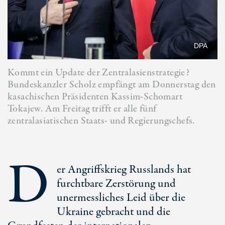
DPA
Kommt ein Update der Zentralasienstrategie?
Bundeskanzler Scholz empfängt am Donnerstag den
kasachischen Präsidenten Kassim-Schomart
Tokajew. Am Freitag trifft er alle fünf
zentralasiatischen Staats- und Regierungschefs.
D
er Angriffskrieg Russlands hat
furchtbare Zerstörung und
unermessliches Leid über die
Ukraine gebracht und die