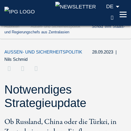
DE
SUCH
Zum Inhalt springen (Accesskey '1')
Rubriken
Außen- und Sicherheitspolitik
Scholz trifft Staats-
Zur Suche springen (Accesskey '2')
und Regierungschefs aus Zentralasien
Zur Navigation springen (Accesskey '3')
AUSSEN- UND SICHERHEITSPOLITIK
28.09.2023
|
Nils Schmid
Notwendiges
Strategieupdate
Ob Russland, China oder die Türkei, in