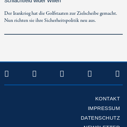
Schlachtfeld wider Willen
Der Irankrieg hat die Golfstaaten zur Zielscheibe gemacht.
Nun richten sie ihre Sicherheitspolitik neu aus.
TWITTER
FACEBOOK
INSTAGRAM
YOUTUB
R
KONTAKT
IMPRESSUM
DATENSCHUTZ