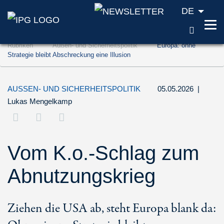
DE
SUCH
Zum Inhalt springen (Accesskey '1')
Rubriken
Außen- und Sicherheitspolitik
Europa: ohne
Zur Suche springen (Accesskey '2')
Strategie bleibt Abschreckung eine Illusion
Zur Navigation springen (Accesskey '3')
AUSSEN- UND SICHERHEITSPOLITIK
05.05.2026
|
Lukas Mengelkamp
Vom K.o.-Schlag zum
Abnutzungskrieg
Ziehen die USA ab, steht Europa blank da: