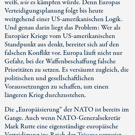
weiß,
wie
es kämpfen würde. Denn Europas
Verteidigungsplanung folgt bis heute
weitgehend einer U
S-am
erikanischen Logik.
Und genau darin liegt das Problem: Wer als
Europäer Kriege vom U
S-am
erikanischen
Standpunkt aus denkt, bereitet sich auf den
falschen Konflikt vor. Europa läuft nicht nur
Gefahr, bei der Waffenbeschaffung falsche
Prioritäten zu setzen. Es versäumt zugleich, die
politischen und gesellschaftlichen
Voraussetzungen zu schaffen, um einen
längeren Krieg durchzustehen.
Die „Europäisierung“ der NATO ist bereits im
Gange. Auch wenn NATO-Generalsekretär
Ma
rk Ru
tte eine eigenständige europäische