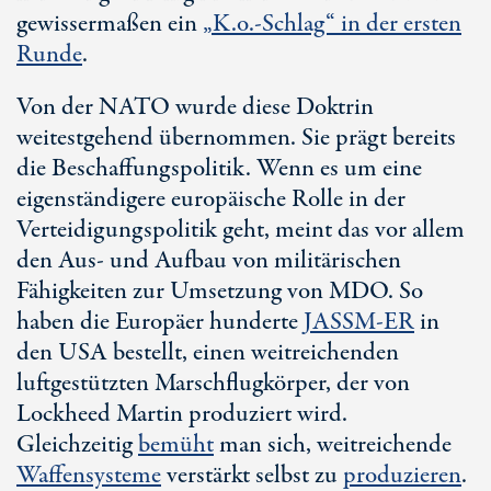
gewissermaßen ein
„
K.o.-Sch
lag“ in der ersten
Runde
.
Von der NATO wurde diese Doktrin
weitestgehend übernommen. Sie prägt bereits
die Beschaffungspolitik. Wenn es um eine
eigenständigere europäische Rolle in der
Verteidigungspolitik geht, meint das vor allem
den Aus- und Aufbau von militärischen
Fähigkeiten zur Umsetzung von MDO. So
haben die Europäer hunderte
JASS
M-E
R
in
den USA bestellt, einen weitreichenden
luftgestützten Marschflugkörper, der von
Lockheed Martin produziert wird.
Gleichzeitig
bemüht
man sich, weitreichende
Waffensysteme
verstärkt selbst zu
produzieren
.