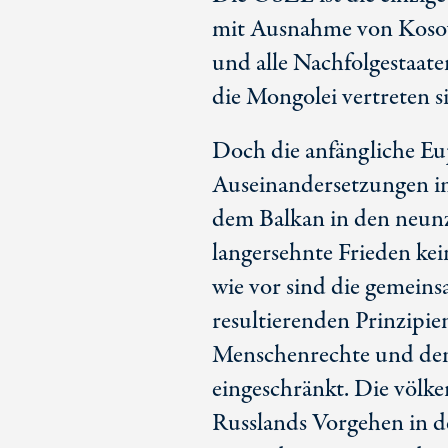
mit Ausnahme von Kosovo
und alle Nachfolgestaat
die Mongolei vertreten s
Doch die anfängliche Eup
Auseinandersetzungen im
dem Balkan in den neunz
langersehnte Frieden kei
wie vor sind die gemeins
resultierenden Prinzipie
Menschenrechte und de
eingeschränkt. Die völk
Russlands Vorgehen in de