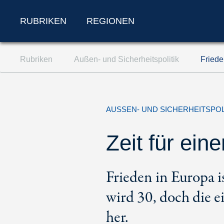
RUBRIKEN
REGIONEN
Zum Inhalt springen (Accesskey '1')
Rubriken
Außen- und Sicherheitspolitik
Friede
Zur Suche springen (Accesskey '2')
Zur Navigation springen (Accesskey '3')
AUSSEN- UND SICHERHEITSPOL
Zeit für ei
Frieden in Europa i
wird 30, doch die e
her.