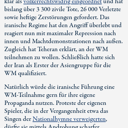
klar als
völkerrechtswidrig eingeordnet
und hat
bislang über
3 30
0 zivile Tote, 2
6 00
0 Verletzte
sowie heftige Zerstörungen gefordert. Das
iranische Regime hat den Angriff überlebt und
reagiert nun mit maximaler Repression nach
innen und Machtdemonstrationen nach außen.
Zugleich hat Teheran erklärt, an der WM
teilnehmen zu wollen. Schließlich hatte sich
der Iran als Erster der Asiengruppe für die
WM qualifiziert.
Natürlich würde die iranische Führung eine
W
M-Tei
lnahme gern für ihre eigene
Propaganda nutzen. Proteste der eigenen
Spieler, die in der Vergangenheit etwa das
Singen der
Nationalhymne verweigerten
,
dürfte sie mittels Androhung scharfer