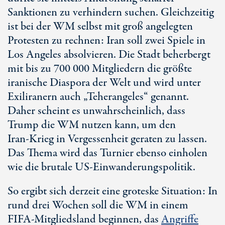
Sanktionen zu verhindern suchen. Gleichzeitig
ist bei der WM selbst mit groß angelegten
Protesten zu rechnen: Iran soll zwei Spiele in
Lo
s An
geles absolvieren. Die Stadt beherbergt
mit bis zu 70
0 0
00 Mitgliedern die größte
iranische Diaspora der Welt und wird unter
Exiliranern auch „Teherangeles“ genannt.
Daher scheint es unwahrscheinlich, dass
Trump die WM nutzen kann, um den
Ir
an-Kr
ieg in Vergessenheit geraten zu lassen.
Das Thema wird das Turnier ebenso einholen
wie die brutale U
S-Ein
wanderungspolitik.
So ergibt sich derzeit eine groteske Situation: In
rund drei Wochen soll die WM in einem
FIFA-Mitgliedsland beginnen, das
Angriffe