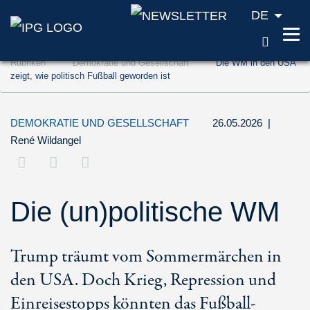
DE
SUCH
Zum Inhalt springen (Accesskey '1')
Rubriken
Demokratie und Gesellschaft
Die WM in den USA
Zur Suche springen (Accesskey '2')
zeigt, wie politisch Fußball geworden ist
Zur Navigation springen (Accesskey '3')
DEMOKRATIE UND GESELLSCHAFT
26.05.2026
|
René Wildangel
Die (un)politische WM
Trump träumt vom Sommermärchen in
den USA. Doch Krieg, Repression und
Einreisestopps könnten das Fußball-