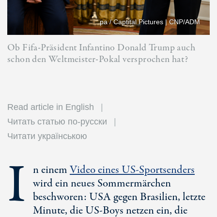
pa / Captital Pictures | CNP/ADM
Ob Fifa-Präsident Infantino Donald Trump auch
schon den Weltmeister-Pokal versprochen hat?
Read article in English
Читать статью по-русски
Читати українською
I
n einem
Video eines U
S-Sport
senders
wird ein neues Sommermärchen
beschworen: USA gegen Brasilien, letzte
Minute, die U
S-B
oys netzen ein, die