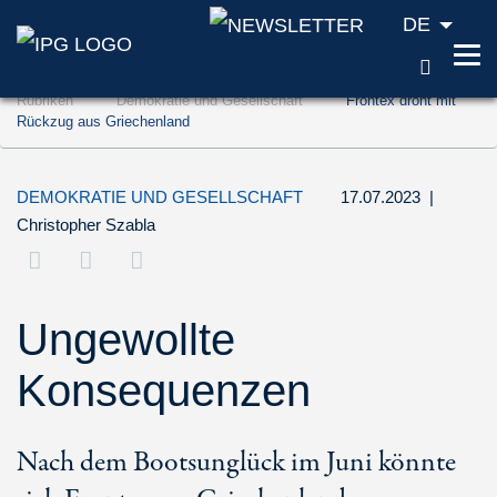
DE
SUCH
Zum Inhalt springen (Accesskey '1')
Rubriken
Demokratie und Gesellschaft
Frontex droht mit
Zur Suche springen (Accesskey '2')
Rückzug aus Griechenland
Zur Navigation springen (Accesskey '3')
DEMOKRATIE UND GESELLSCHAFT
17.07.2023
|
Christopher Szabla
Ungewollte
Konsequenzen
Nach dem Bootsunglück im Juni könnte