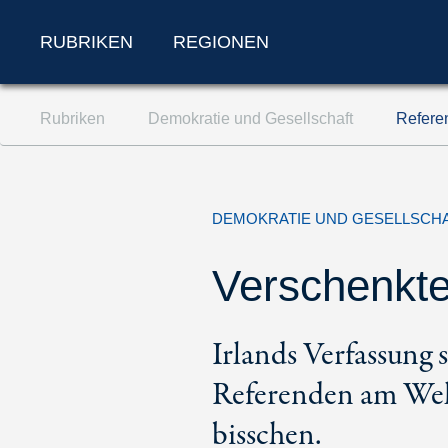
RUBRIKEN
REGIONEN
Zum Inhalt springen (Accesskey '1')
Rubriken
Demokratie und Gesellschaft
Referen
Zur Suche springen (Accesskey '2')
Zur Navigation springen (Accesskey '3')
DEMOKRATIE UND GESELLSCH
Verschenkt
Irlands Verfassung s
Referenden am Weltf
bisschen.