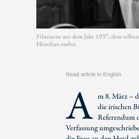
Filmszene aus dem Jahr 1937, dem selben J
Hausfrau enden.
Read article in English
A
m 8. März – 
die irischen 
Referendum da
Verfassung umgeschrieben
die Frau an den Herd g