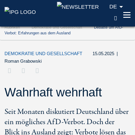
DE
SUCH
Zum Inhalt springen (Accesskey '1')
Rubriken
Demokratie und Gesellschaft
Debatte um AfD-
Zur Suche springen (Accesskey '2')
Verbot: Erfahrungen aus dem Ausland
Zur Navigation springen (Accesskey '3')
DEMOKRATIE UND GESELLSCHAFT
15.05.2025
|
Roman Grabowski
Wahrhaft wehrhaft
Seit Monaten diskutiert Deutschland über
ein mögliches AfD-Verbot. Doch der
Blick ins Ausland zeigt: Verbote lösen das