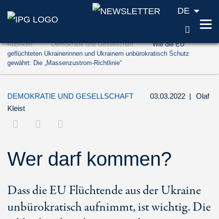
DE
SUCH
Zum Inhalt springen (Accesskey '1')
Rubriken
Demokratie und Gesellschaft
Wie die EU
Zur Suche springen (Accesskey '2')
geflüchteten Ukrainerinnen und Ukrainern unbürokratisch Schutz
gewährt: Die „Massenzustrom-Richtlinie“
Zur Navigation springen (Accesskey '3')
DEMOKRATIE UND GESELLSCHAFT
03.03.2022
|
Olaf
Kleist
Wer darf kommen?
Dass die EU Flüchtende aus der Ukraine
unbürokratisch aufnimmt, ist wichtig. Die