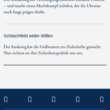
– und macht einen Machtkampf sichtbar, der die Ukraine
noch lange prägen dürfte.
Schlachtfeld wider Willen
Der Irankrieg hat die Golfstaaten zur Zielscheibe gemacht.
Nun richten sie ihre Sicherheitspolitik neu aus.
TWITTER
FACEBOOK
INSTAGRAM
YOUTUB
R