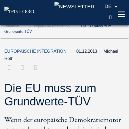
DE
SUCH
Zum Inhalt springen (Accesskey '1')
Rubriken
Europäische Integration
Die EU muss zum
Zur Suche springen (Accesskey '2')
Grundwerte-TÜV
Zur Navigation springen (Accesskey '3')
EUROPÄISCHE INTEGRATION
01.12.2013
|
Michael
Roth
Die EU muss zum
Grundwerte-TÜV
Wenn der europäische Demokratiemotor