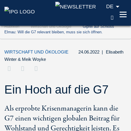
DE
SUCH
Zum Inhalt springen (Accesskey '1')
Rubriken
Wirtschaft und Ökologie
Gipfel auf Schloss
Zur Suche springen (Accesskey '2')
Elmau: Will die G7 relevant bleiben, muss sie sich öffnen.
Zur Navigation springen (Accesskey '3')
WIRTSCHAFT UND ÖKOLOGIE
24.06.2022
|
Elisabeth
Winter
&
Meik Woyke
Ein Hoch auf die G7
Als erprobte Krisenmanagerin kann die
G7 einen wichtigen globalen Beitrag für
Wohlstand und Gerechtigkeit leisten. Es