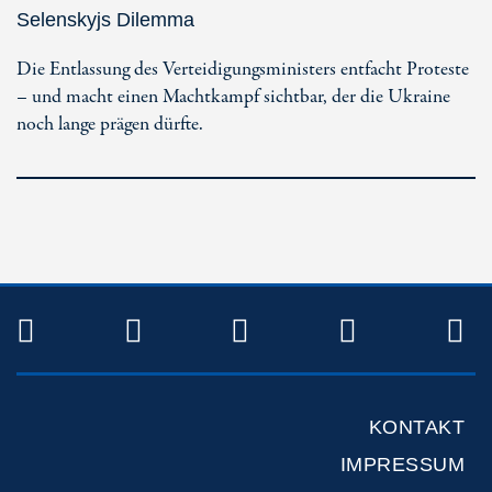
Selenskyjs Dilemma
Die Entlassung des Verteidigungsministers entfacht Proteste
– und macht einen Machtkampf sichtbar, der die Ukraine
noch lange prägen dürfte.
TWITTER
FACEBOOK
INSTAGRAM
YOUTUB
R
KONTAKT
IMPRESSUM