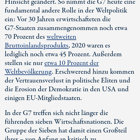
Hinsicht geändert. So nimmt die G7 heute eine
fundamental andere Rolle in der Weltpolitik
ein: Vor
30 Jah
ren erwirtschafteten die
G7-Staa
ten zusammengenommen noch etwa
70 Pro
zent des
weltweiten
Bruttoinlandsprodukts
, 2020 waren es
lediglich noch etwa
45 Pro
zent. Außerdem
stellen sie nur
etwa
10 Pro
zent der
Weltbevölkerung
. Erschwerend hinzu kommen
der Vertrauensverlust in politische Eliten und
die Erosion der Demokratie in den USA und
einigen EU-Mitgliedstaaten.
In der G7 treffen sich nicht länger die
führenden sieben Wirtschaftsnationen. Die
Gruppe der Sieben hat damit einen Großteil
ihrer – von Anfang an kritisch zu