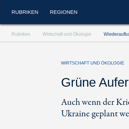
RUBRIKEN
REGIONEN
Zum Inhalt springen (Accesskey '1')
Rubriken
Wirtschaft und Ökologie
Wiederaufba
Zur Suche springen (Accesskey '2')
Zur Navigation springen (Accesskey '3')
WIRTSCHAFT UND ÖKOLOGIE
Grüne Aufe
Auch wenn der Krie
Ukraine geplant we