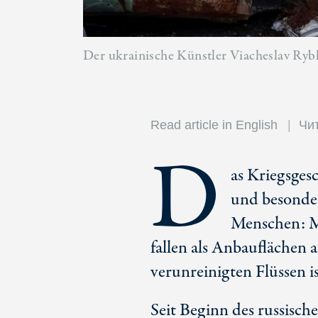
Der ukrainische Künstler Viacheslav Ryb
Read article in English
Чит
D
as Kriegsges
und besonder
Menschen: M
fallen als Anbauflächen 
verunreinigten Flüssen i
Seit Beginn des russisch