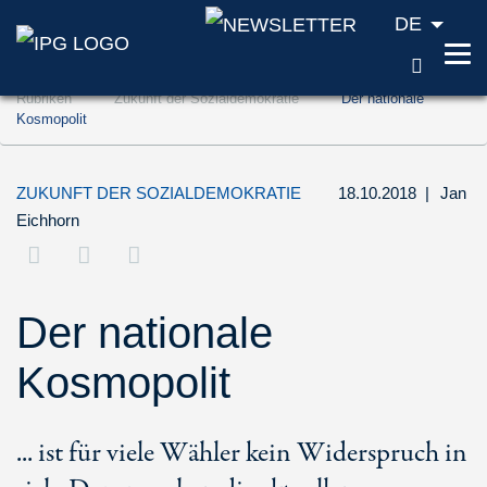
DE
SUCH
Zum Inhalt springen (Accesskey '1')
Rubriken
Zukunft der Sozialdemokratie
Der nationale
Zur Suche springen (Accesskey '2')
Kosmopolit
Zur Navigation springen (Accesskey '3')
ZUKUNFT DER SOZIALDEMOKRATIE
18.10.2018
|
Jan
Eichhorn
Der nationale
Kosmopolit
... ist für viele Wähler kein Widerspruch in