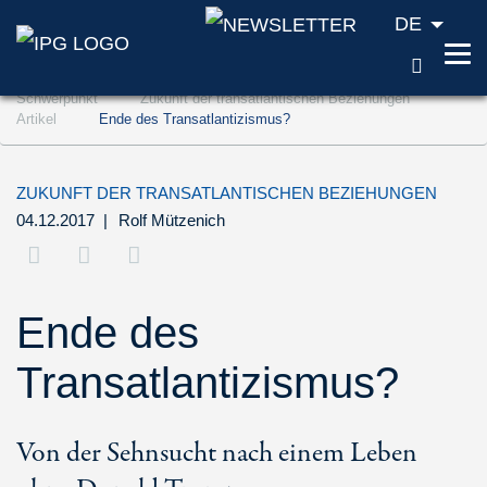
DE
SUCH
Zum Inhalt springen (Accesskey '1')
Schwerpunkt
Zukunft der transatlantischen Beziehungen
Zur Suche springen (Accesskey '2')
Artikel
Ende des Transatlantizismus?
Zur Navigation springen (Accesskey '3')
ZUKUNFT DER TRANSATLANTISCHEN BEZIEHUNGEN
04.12.2017
|
Rolf Mützenich
Ende des
Transatlantizismus?
Von der Sehnsucht nach einem Leben