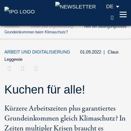
DE
SUCH
Zum Inhalt springen (Accesskey '1')
Rubriken
Arbeit und Digitalisierung
Hilft ein bedingungsloses
Zur Suche springen (Accesskey '2')
Grundeinkommen beim Klimaschutz?
Zur Navigation springen (Accesskey '3')
ARBEIT UND DIGITALISIERUNG
01.09.2022
|
Claus
Leggewie
Kuchen für alle!
Kürzere Arbeitszeiten plus garantiertes
Grundeinkommen gleich Klimaschutz? In
Zeiten multipler Krisen braucht es