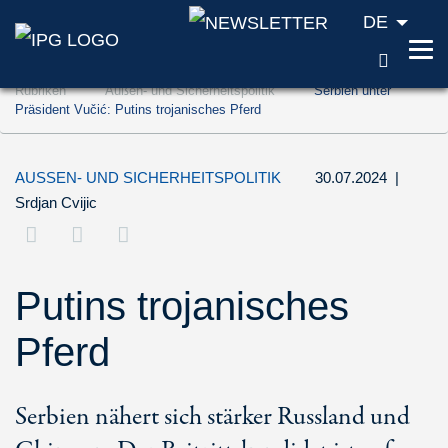
DE
SUCH
Zum Inhalt springen (Accesskey '1')
Rubriken
Außen- und Sicherheitspolitik
Serbien unter
Zur Suche springen (Accesskey '2')
Präsident Vučić: Putins trojanisches Pferd
Zur Navigation springen (Accesskey '3')
AUSSEN- UND SICHERHEITSPOLITIK
30.07.2024
|
Srdjan Cvijic
Putins trojanisches
Pferd
Serbien nähert sich stärker Russland und