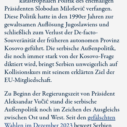
katastrophalen Politik des ehemaligen
Präsidenten Slobodan Milošević verfangen.
Diese Politik hatte in den 1990er Jahren zur
gewaltsamen Auflösung Jugoslawiens und
schließlich zum Verlust der
De-facto
-
Souveränität der früheren autonomen Provinz
Kosovo geführt. Die serbische Außenpolitik,
die noch immer stark von der Kosovo-Frage
diktiert wird, bringt Serbien unweigerlich auf
Kollisionskurs mit seinem erklärten Ziel der
EU-Mitgliedschaft
.
Zu Beginn der Regierun­gszeit von Präsident
Aleksandar Vučić stand die serbische
Außenpolitik noch im Zeichen des Ausgleichs
zwischen Ost und West. Seit den
gefälschten
Wahlen im Dezember 2023
bewegt Serbien