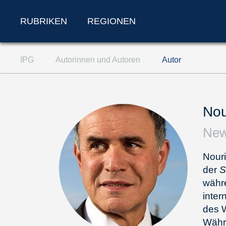
RUBRIKEN
REGIONEN
Zum Inhalt springen (Accesskey '1')
IPG
Autorinnen und Autoren
Autor
Zur Suche springen (Accesskey '2')
Zur Navigation springen (Accesskey '3')
Nou
New
Nouri
der
S
währe
inter
des W
Währ