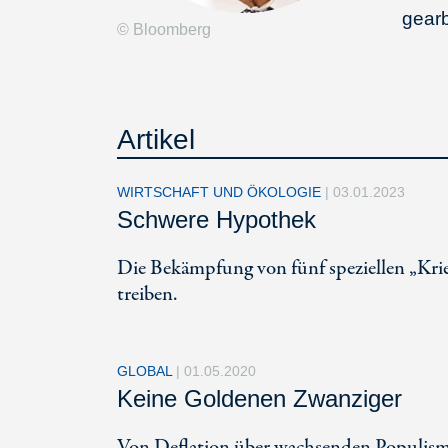
gearb
© Bloomberg
Artikel
WIRTSCHAFT UND ÖKOLOGIE
|
03.01.2023
Schwere Hypothek
Die Bekämpfung von fünf speziellen „Krieg
treiben.
GLOBAL
|
01.05.2020
Keine Goldenen Zwanziger
Von Deflation über wachsenden Populismu