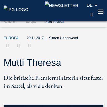
DE
SUCH
Zum Inhalt springen (Accesskey '1')
Regionen
Europa
Mutti Theresa
Zur Suche springen (Accesskey '2')
Zur Navigation springen (Accesskey '3')
EUROPA
29.11.2017
|
Simon Usherwood
Mutti Theresa
Die britische Premierministerin sitzt fester
im Sattel, als viele denken.