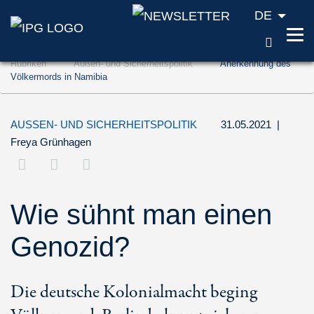
DE
SUCH
Zum Inhalt springen (Accesskey '1')
Rubriken
Außen- und Sicherheitspolitik
Anerkennung des
Zur Suche springen (Accesskey '2')
Völkermords in Namibia
Zur Navigation springen (Accesskey '3')
AUSSEN- UND SICHERHEITSPOLITIK
31.05.2021
|
Freya Grünhagen
Wie sühnt man einen
Genozid?
Die deutsche Kolonialmacht beging