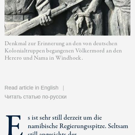
DPA
Denkmal zur Erinnerung an den von deutschen
Kolonialtruppen begangenen Völkermord an den
Herero und Nama in Windhoek.
Read article in English
Читать статью по-русски
E
s ist sehr still derzeit um die
namibische Regierungsspitze. Seltsam
still angesichts der