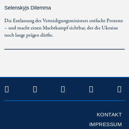
Selenskyjs Dilemma
Die Entlassung des Verteidigungsministers entfacht Proteste
– und macht einen Machtkampf sichtbar, der die Ukraine
noch lange prägen dürfte.
TWITTER
FACEBOOK
INSTAGRAM
YOUTUB
R
KONTAKT
IMPRESSUM