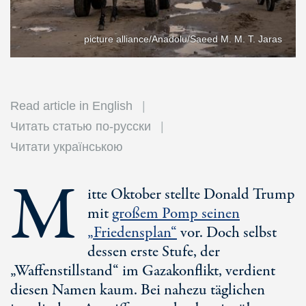
picture alliance/Anadolu/Saeed M. M. T. Jaras
Read article in English
Читать статью по-русски
Читати українською
M
itte Oktober stellte Donald Trump
mit
großem Pomp seinen
„Friedensplan“
vor. Doch selbst
dessen erste Stufe, der
„Waffenstillstand“ im Gazakonflikt, verdient
diesen Namen kaum. Bei nahezu täglichen