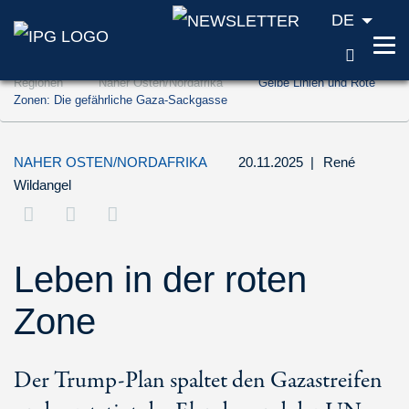
DE
SUCH
Zum Inhalt springen (Accesskey '1')
Regionen
Naher Osten/Nordafrika
Gelbe Linien und Rote
Zur Suche springen (Accesskey '2')
Zonen: Die gefährliche Gaza-Sackgasse
Zur Navigation springen (Accesskey '3')
NAHER OSTEN/NORDAFRIKA
20.11.2025
|
René
Wildangel
Leben in der roten
Zone
Der Trump-Plan spaltet den Gazastreifen