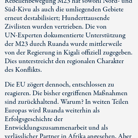
Rebellenbewegung M23 hat sowohl Nord- und
Sü
d-Ki
vu als auch die umliegenden Gebiete
erneut destabilisiert; Hunderttausende
Zivilisten wurden vertrieben. Die von
U
N-Ex
perten dokumentierte Unterstützung
der M23 durch Ruanda wurde mittlerweile
von der Regierung in Kigali offiziell zugegeben.
Dies unterstreicht den regionalen Charakter
des Konflikts.
Die EU zögert dennoch, entschlossen zu
reagieren. Die bisher ergriffenen Maßnahmen
sind zurückhaltend. Warum? In weiten Teilen
Europas wird Ruanda weiterhin als
Erfolgsgeschichte der
Entwicklungszusammenarbeit und als
verlässlicher Partner in Afrika angesehen. Aber