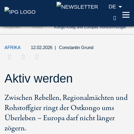
DE
SUCH
Zum Inhalt springen (Accesskey '1')
Regionen
Afrika
Kongo-Krieg und Europas Rohstoffhunger
Zur Suche springen (Accesskey '2')
Zur Navigation springen (Accesskey '3')
AFRIKA
12.02.2026
|
Constantin Grund
Aktiv werden
Zwischen Rebellen, Regionalmächten und
Rohstoffgier ringt der Ostkongo ums
Überleben – Europa darf nicht länger
zögern.