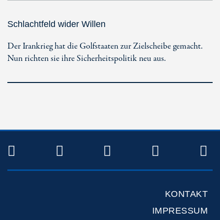
Schlachtfeld wider Willen
Der Irankrieg hat die Golfstaaten zur Zielscheibe gemacht.
Nun richten sie ihre Sicherheitspolitik neu aus.
TWITTER
FACEBOOK
INSTAGRAM
YOUTUB
R
KONTAKT
IMPRESSUM