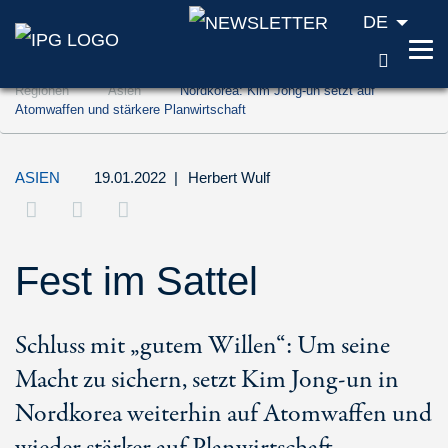
DE
SUCH
Zum Inhalt springen (Accesskey '1')
Regionen
Asien
Nordkorea: Kim Jong-un setzt auf
Zur Suche springen (Accesskey '2')
Atomwaffen und stärkere Planwirtschaft
Zur Navigation springen (Accesskey '3')
ASIEN
19.01.2022
|
Herbert Wulf
Fest im Sattel
Schluss mit „gutem Willen“: Um seine
Macht zu sichern, setzt Kim Jong-un in
Nordkorea weiterhin auf Atomwaffen und