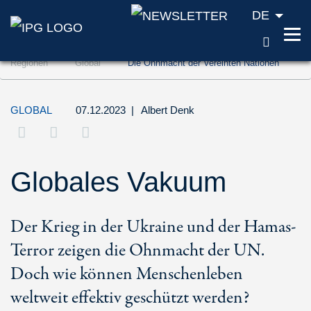
DE
SUCH
Zum Inhalt springen (Accesskey '1')
Regionen
Global
Die Ohnmacht der Vereinten Nationen
Zur Suche springen (Accesskey '2')
Zur Navigation springen (Accesskey '3')
GLOBAL
07.12.2023
|
Albert Denk
Globales Vakuum
Der Krieg in der Ukraine und der Hamas-
Terror zeigen die Ohnmacht der UN.
Doch wie können Menschenleben
weltweit effektiv geschützt werden?