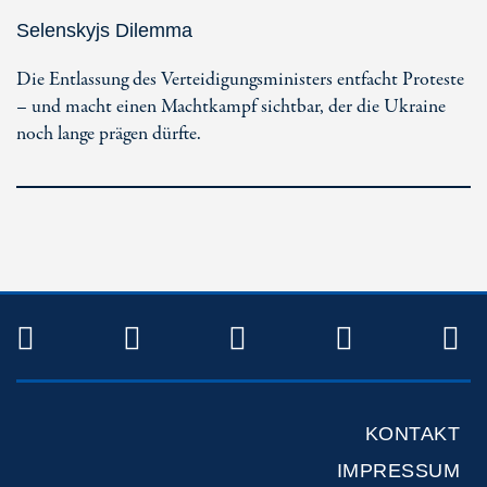
Selenskyjs Dilemma
Die Entlassung des Verteidigungsministers entfacht Proteste
– und macht einen Machtkampf sichtbar, der die Ukraine
noch lange prägen dürfte.
TWITTER
FACEBOOK
INSTAGRAM
YOUTUB
R
KONTAKT
IMPRESSUM