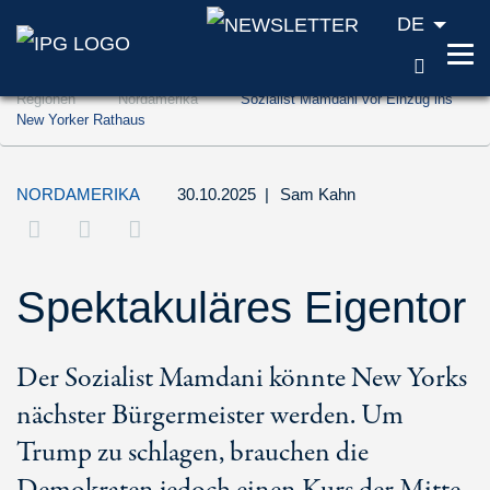
DE
SUCH
Zum Inhalt springen (Accesskey '1')
Regionen
Nordamerika
Sozialist Mamdani vor Einzug ins
Zur Suche springen (Accesskey '2')
New Yorker Rathaus
Zur Navigation springen (Accesskey '3')
NORDAMERIKA
30.10.2025
|
Sam Kahn
Spektakuläres Eigentor
Der Sozialist Mamdani könnte New Yorks
nächster Bürgermeister werden. Um
Trump zu schlagen, brauchen die