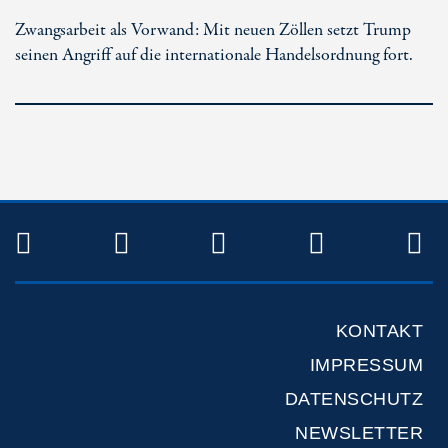
Zwangsarbeit als Vorwand: Mit neuen Zöllen setzt Trump
seinen Angriff auf die internationale Handelsordnung fort.
TWITTER
FACEBOOK
INSTAGRAM
YOUTUB
R
KONTAKT
IMPRESSUM
DATENSCHUTZ
NEWSLETTER