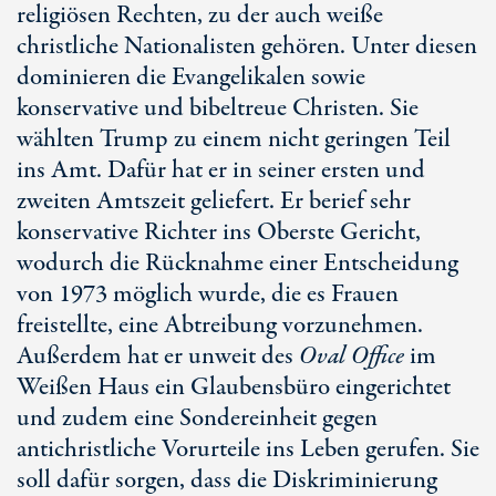
religiösen Rechten, zu der auch weiße
christliche Nationalisten gehören. Unter diesen
dominieren die Evangelikalen sowie
konservative und bibeltreue Christen. Sie
wählten Trump zu einem nicht geringen Teil
ins Amt. Dafür hat er in seiner ersten und
zweiten Amtszeit geliefert. Er berief sehr
konservative Richter ins Oberste Gericht,
wodurch die Rücknahme einer Entscheidung
von 1973 möglich wurde, die es Frauen
freistellte, eine Abtreibung vorzunehmen.
Außerdem hat er unweit des
Ova
l O
ffice
im
Weiß
en H
aus ein Glaubensbüro eingerichtet
und zudem eine Sondereinheit gegen
antichristliche Vorurteile ins Leben gerufen. Sie
soll dafür sorgen, dass die Diskriminierung