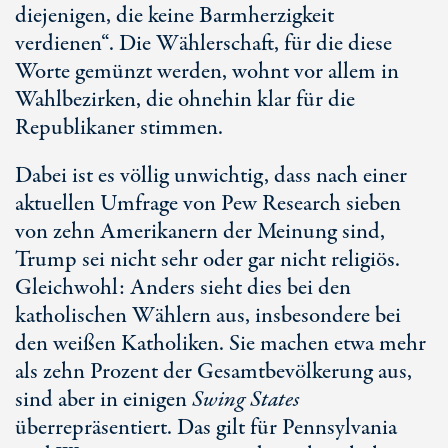
diejenigen, die keine Barmherzigkeit
verdienen“. Die Wählerschaft, für die diese
Worte gemünzt werden, wohnt vor allem in
Wahlbezirken, die ohnehin klar für die
Republikaner stimmen.
Dabei ist es völlig unwichtig, dass nach einer
aktuellen Umfrage von Pe
w Re
search sieben
von zehn Amerikanern der Meinung sind,
Trump sei nicht sehr oder gar nicht religiös.
Gleichwohl: Anders sieht dies bei den
katholischen Wählern aus, insbesondere bei
den weißen Katholiken. Sie machen etwa mehr
als zehn Prozent der Gesamtbevölkerung aus,
sind aber in einigen
Swi
ng St
ates
überrepräsentiert. Das gilt für Pennsylvania