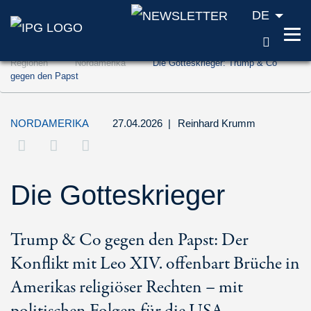
DE
SUCH
Zum Inhalt springen (Accesskey '1')
Regionen
Nordamerika
Die Gotteskrieger: Trump & Co
Zur Suche springen (Accesskey '2')
gegen den Papst
Zur Navigation springen (Accesskey '3')
NORDAMERIKA
27.04.2026
|
Reinhard Krumm
Die Gotteskrieger
Trump & Co gegen den Papst: Der
Konflikt mit Leo XIV. offenbart Brüche in
Amerikas religiöser Rechten – mit