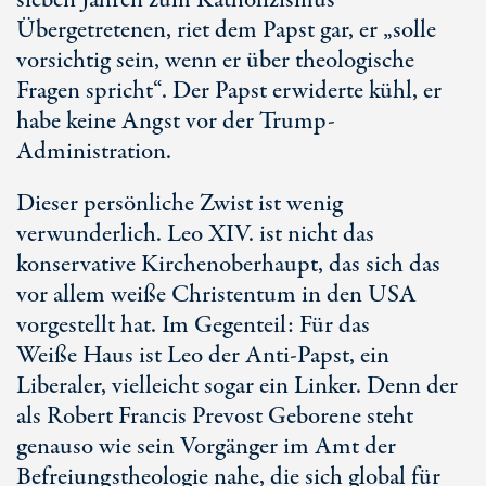
sieben Jahren zum Katholizismus
Übergetretenen, riet dem Papst gar, er „solle
vorsichtig sein, wenn er über theologische
Fragen spricht“. Der Papst erwiderte kühl, er
habe keine Angst vor der Trump-
Administration.
Dieser persönliche Zwist ist wenig
verwunderlich. Le
o X
IV. ist nicht das
konservative Kirchenoberhaupt, das sich das
vor allem weiße Christentum in den USA
vorgestellt hat. Im Gegenteil: Für das
Wei
ße Ha
us ist Leo der An
ti-P
apst, ein
Liberaler, vielleicht sogar ein Linker. Denn der
als Robert Francis Prevost Geborene steht
genauso wie sein Vorgänger im Amt der
Befreiungstheologie nahe, die sich global für