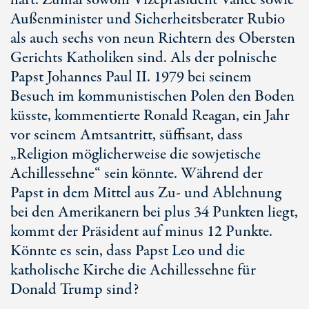
hart. Zumal sowohl Vizepräsident Vance sowie
Außenminister und Sicherheitsberater Rubio
als auch sechs von neun Richtern des Obersten
Gerichts Katholiken sind. Als der polnische
Papst Johannes Pau
l I
I. 1979 bei seinem
Besuch im kommunistischen Polen den Boden
küsste, kommentierte Ronald Reagan, ein Jahr
vor seinem Amtsantritt, süffisant, dass
„Religion möglicherweise die sowjetische
Achillessehne“ sein könnte. Während der
Papst in dem Mittel aus Zu- und Ablehnung
bei den Amerikanern bei plus 34 Punkten liegt,
kommt der Präsident auf minus 12 Punkte.
Könnte es sein, dass Pap
st L
eo und die
katholische Kirche die Achillessehne für
Donald Trump sind?