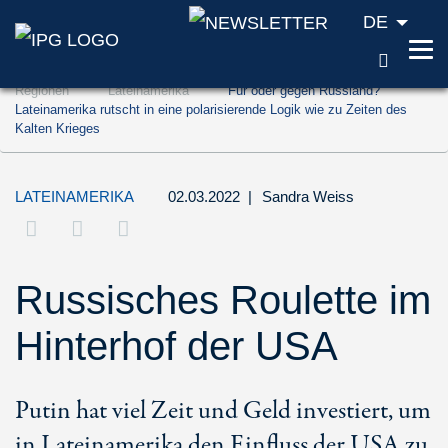
DE
SUCH
Zum Inhalt springen (Accesskey '1')
Regionen
Lateinamerika
Für oder gegen Russland?
Zur Suche springen (Accesskey '2')
Lateinamerika rutscht in eine polarisierende Logik wie zu Zeiten des
Kalten Krieges
Zur Navigation springen (Accesskey '3')
LATEINAMERIKA
02.03.2022
|
Sandra Weiss
Russisches Roulette im
Hinterhof der USA
Putin hat viel Zeit und Geld investiert, um
in Lateinamerika den Einfluss der USA zu