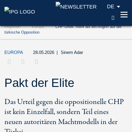
DE
SUCH
Zum Inhalt springen (Accesskey '1')
Regionen
Europa
CHP-Urteil: mehr als ein Angriff auf die
Zur Suche springen (Accesskey '2')
türkische Opposition
Zur Navigation springen (Accesskey '3')
EUROPA
28.05.2026
|
Sinem Adar
Pakt der Elite
Das Urteil gegen die oppositionelle CHP
ist kein Einzelfall, sondern Teil eines
neuen autoritären Machtmodells in der