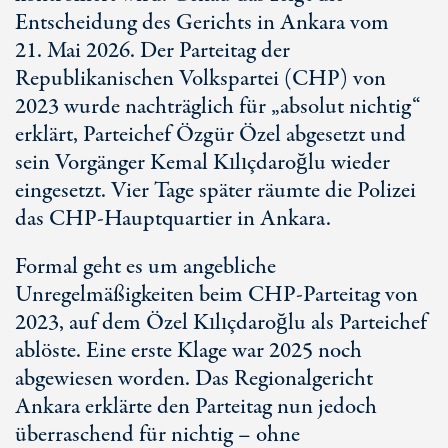
Entscheidung des Gerichts in Ankara vom
2
1. Ma
i 2026. Der Parteitag der
Republikanischen Volkspartei (CHP) von
2023 wurde nachträglich für „absolut nichtig“
erklärt, Parteichef Özg
ür Ö
zel abgesetzt und
sein Vorgänger Kemal Kılıçdaroğlu wieder
eingesetzt. Vier Tage später räumte die Polizei
das CHP-Hauptquartier in Ankara.
Formal geht es um angebliche
Unregelmäßigkeiten beim CHP-Parteitag von
2023, auf dem Özel Kılıçdaroğlu als Parteichef
ablöste. Eine erste Klage war 2025 noch
abgewiesen worden. Das Regionalgericht
Ankara erklärte den Parteitag nun jedoch
überraschend für nichtig – ohne