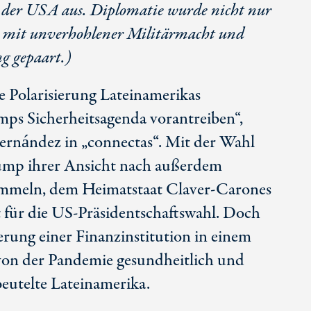
ss der USA aus. Diplomatie wurde nicht nur
n mit unverhohlener Militärmacht und
ng gepaart.)
 Polarisierung Lateinamerikas
umps Sicherheitsagenda vorantreiben“,
ernández in „connectas“. Mit der Wahl
rump ihrer Ansicht nach außerdem
sammeln, dem Heimatstaat Claver-Carones
t für die US-Präsidentschaftswahl. Doch
ierung einer Finanzinstitution in einem
von der Pandemie gesundheitlich und
beutelte Lateinamerika.