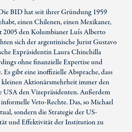
Die BID hat seit ihrer Gründung 1959
ehabt, einen Chilenen, einen Mexikaner,
t 2005 den Kolumbianer Luís Alberto
ten sich der argentinische Jurist Gustavo
ische Expräsidentin Laura Chinchilla
dings ohne finanzielle Expertise und
. Es gibt eine inoffizielle Absprache, dass
r kleinen Aktionärsmehrheit immer den
die USA den Vizepräsidenten. Außerdem
 informelle Veto-Rechte. Das, so Michael
Ritual, sondern die Strategie der US-
ät und Effektivität der Institution zu