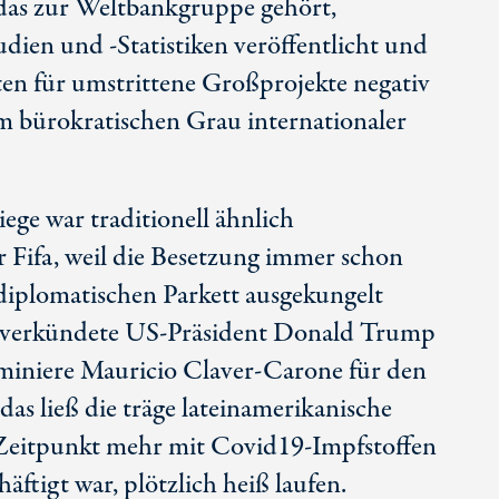
 das zur Weltbankgruppe gehört,
udien und -Statistiken veröffentlicht und
en für umstrittene Großprojekte negativ
 im bürokratischen Grau internationaler
ge war traditionell ähnlich
r Fifa, weil die Besetzung immer schon
iplomatischen Parkett ausgekungelt
 verkündete US-Präsident Donald Trump
miniere Mauricio Claver-Carone für den
as ließ die träge lateinamerikanische
 Zeitpunkt mehr mit Covid19-Impfstoffen
tigt war, plötzlich heiß laufen.