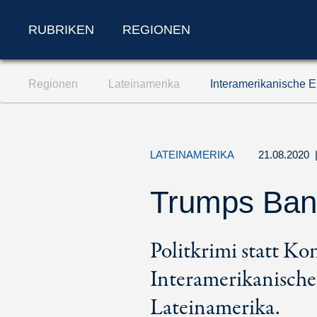
RUBRIKEN
REGIONEN
Zum Inhalt springen (Accesskey '1')
Regionen
Lateinamerika
Interamerikanische E
Zur Suche springen (Accesskey '2')
Zur Navigation springen (Accesskey '3')
LATEINAMERIKA
21.08.2020
Trumps Bank
Politkrimi statt Ko
Interamerikanische
Lateinamerika.