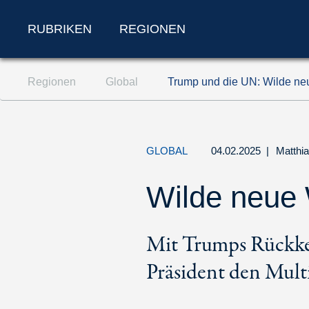
RUBRIKEN
REGIONEN
Zum Inhalt springen (Accesskey '1')
Regionen
Global
Trump und die UN: Wilde ne
Zur Suche springen (Accesskey '2')
Zur Navigation springen (Accesskey '3')
GLOBAL
04.02.2025
|
Matthia
Wilde neue 
Mit Trumps Rückke
Präsident den Multi