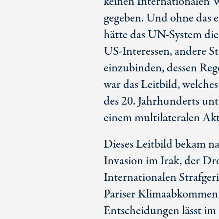
keinen Internationalen
gegeben. Und ohne das 
hätte das
UN-System
die
US-Interessen
, andere S
einzubinden, dessen Reg
war das Leitbild, welche
des
20. Jahrhunderts
unt
einem multilateralen Ak
Dieses Leitbild bekam n
Invasion im Irak, der D
Internationalen Strafgeri
Pariser Klimaabkommen – 
Entscheidungen lässt im