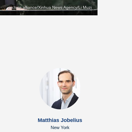
picture alliance/Xinhua News Agency/Li Muzi
Matthias Jobelius
New York