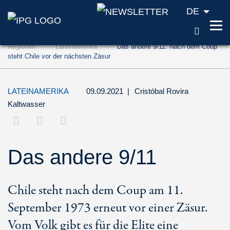
DE
SUCH
Zum Inhalt springen (Accesskey '1')
Regionen
Lateinamerika
Das andere 9/11: Nach dem Coup
Zur Suche springen (Accesskey '2')
steht Chile vor der nächsten Zäsur
Zur Navigation springen (Accesskey '3')
LATEINAMERIKA
09.09.2021
|
Cristóbal Rovira
Kaltwasser
Das andere 9/11
Chile steht nach dem Coup am 11.
September 1973 erneut vor einer Zäsur.
Vom Volk gibt es für die Elite eine