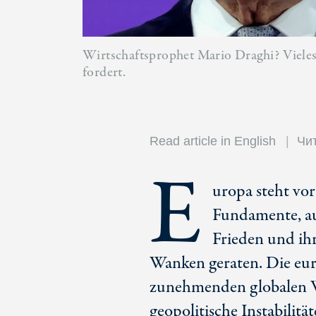
Wirtschaftsprophet Mario Draghi? Vieles i
fordert.
Read article in English
Чит
E
uropa steht vo
Fundamente, au
Frieden und ih
Wanken geraten. Die eur
zunehmenden globalen W
geopolitische Instabilit