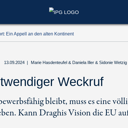
t: Ein Appell an den alten Kontinent
13.09.2024
|
Marie Hasdenteufel
&
Daniela Iller
&
Sidonie Wetzig
twendiger Weckruf
werbsfähig bleibt, muss es eine völl
en. Kann Draghis Vision die EU auf