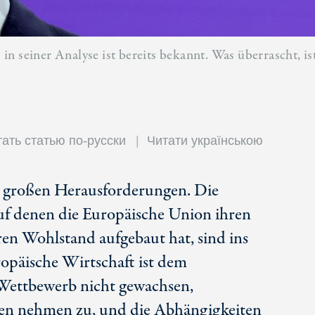
n seiner Analyse ist bereits bekannt. Was überrascht, ist
ать статью по-русски
Читати українською
r großen Herausforderungen. Die
f denen die Europäische Union ihren
ren Wohlstand aufgebaut hat, sind ins
opäische Wirtschaft ist dem
ettbewerb nicht gewachsen,
äten nehmen zu, und die Abhängigkeiten