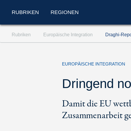
RUBRIKEN
REGIONEN
Zum Inhalt springen (Accesskey '1')
Rubriken
Europäische Integration
Draghi-Repor
Zur Suche springen (Accesskey '2')
Zur Navigation springen (Accesskey '3')
EUROPÄISCHE INTEGRATION
Dringend no
Damit die EU wettbe
Zusammenarbeit geb