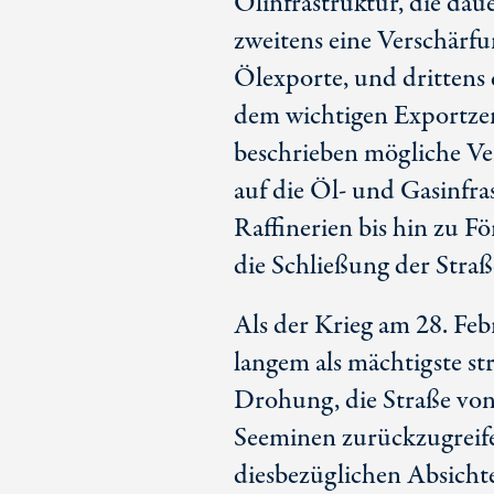
Ölinfrastruktur, die da
zweitens eine Verschärfu
Ölexporte, und drittens
dem wichtigen Exportzen
beschrieben mögliche V
auf die Öl- und Gasinfra
Raffinerien bis hin zu F
die Schließung der Stra
Als der Krieg am 28. Febr
langem als mächtigste st
Drohung, die Straße von
Seeminen zurückzugreifen
diesbezüglichen Absicht