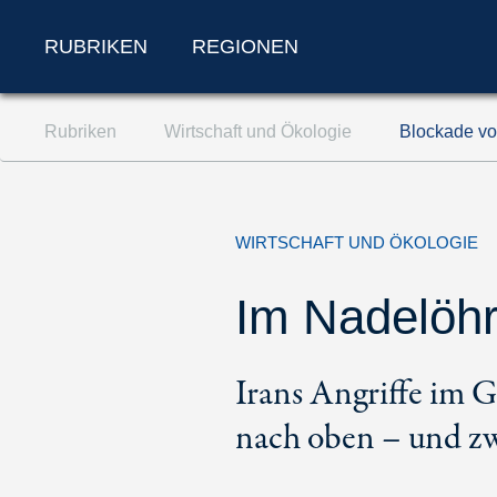
RUBRIKEN
REGIONEN
Zum Inhalt springen (Accesskey '1')
Rubriken
Wirtschaft und Ökologie
Blockade vo
Zur Suche springen (Accesskey '2')
Zur Navigation springen (Accesskey '3')
WIRTSCHAFT UND ÖKOLOGIE
Im Nadelöh
Irans Angriffe im 
nach oben – und 