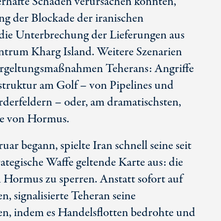
uerhafte Schäden verursachen könnten,
ng der Blockade der iranischen
 die Unterbrechung der Lieferungen aus
trum Kharg Island. Weitere Szenarien
ergeltungsmaßnahmen Teherans: Angriffe
struktur am Golf – von Pipelines und
örderfeldern – oder, am dramatischsten,
ße von Hormus.
uar begann, spielte Iran schnell seine seit
rategische Waffe geltende Karte aus: die
 Hormus zu sperren. Anstatt sofort auf
, signalisierte Teheran seine
en, indem es Handelsflotten bedrohte und