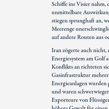
Schiffe ins Visier nahm, 
unmittelbare Auswirkung
stiegen sprunghaft an, 
Meerenge unerschwinglic
auf andere Routen aus od
Iran zögerte auch nicht, 
Energiesystem am Golf a
Konflikts an richteten si
Gasinfrastruktur mehrere
Energieanlagen wurden ge
und waren schwerwiegend
Exporteure von Flüssiger
höhere Gewalt für einen 