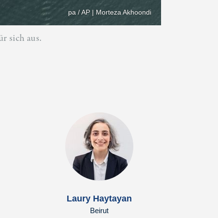
pa / AP | Morteza Akhoondi
r sich aus.
Laury Haytayan
Beirut