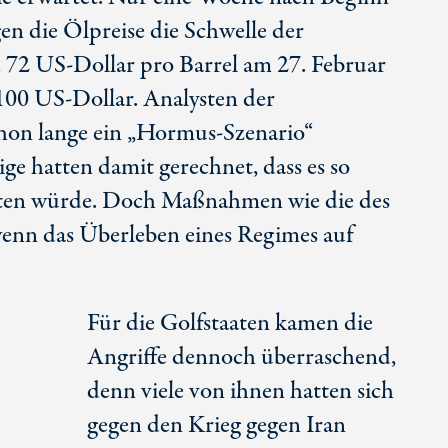
en die Ölpreise die Schwelle der
 7
2 US-Do
llar pro Barrel am 2
7. Fe
bruar
10
0 US-Do
llar. Analysten der
hon lange ein „Hormus-Szenario“
ige hatten damit gerechnet, dass es so
reten würde. Doch Maßnahmen wie die des
wenn das Überleben eines Regimes auf
Für die Golfstaaten kamen die
Angriffe dennoch überraschend,
denn viele von ihnen hatten sich
gegen den Krieg gegen Iran