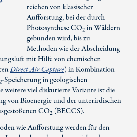
n
reichen von klassischer
Aufforstung, bei der durch
Photosynthese CO
in Wäldern
2
gebunden wird, bis zu
Methoden wie der Abscheidung
ngsluft mit Hilfe von chemischen
nten
Direct Air Capture
) in Kombination
-Speicherung in geologischen
2
eitere viel diskutierte Variante ist die
g von Bioenergie und der unterirdischen
ausgestoßenen CO
(BECCS).
2
oden wie Aufforstung werden für den