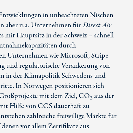
r Entwicklungen in unbeachteten Nischen
sen aber u.a. Unternehmen für
Direct Air
s mit Hauptsitz in der Schweiz
–
schnell
Entnahmekapazitäten durch
en Unternehmen wie Microsoft, Stripe
g und regulatorische Verankerung von
 in der Klimapolitik Schwedens und
itte. In Norwegen positionieren sich
 Großprojekte mit dem Ziel, CO
aus der
2
mit Hilfe von CCS dauerhaft zu
entstehen zahlreiche freiwillige Märkte für
 denen vor allem Zertifikate aus