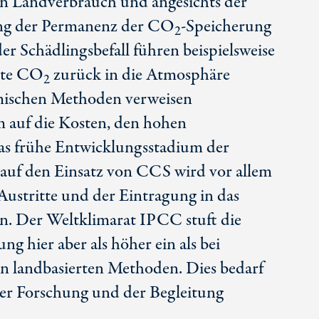
n Landverbrauch und angesichts der
ung der Permanenz der CO
-Speicherung
2
er Schädlingsbefall führen beispielsweise
erte CO
zurück in die Atmosphäre
2
emischen Methoden verweisen
m auf die Kosten, den hohen
as frühe Entwicklungsstadium der
 auf den Einsatz von CCS wird vor allem
Austritte und der Eintragung in das
n. Der Weltklimarat IPCC stuft die
g hier aber als höher ein als bei
n landbasierten Methoden. Dies bedarf
her Forschung und der Begleitung