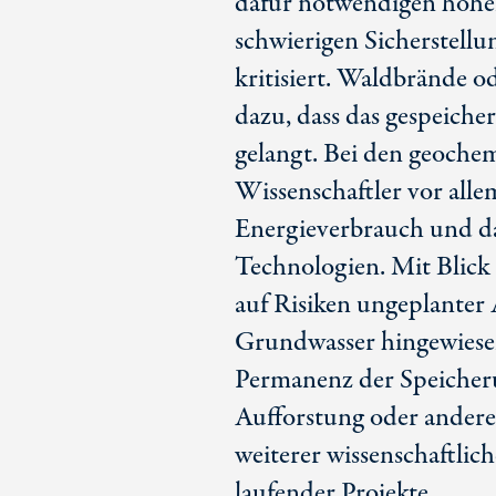
dafür notwendigen hohe
schwierigen Sicherstell
kritisiert. Waldbrände od
dazu, dass das gespeich
gelangt. Bei den geoch
Wissenschaftler vor alle
Energieverbrauch und d
Technologien. Mit Blick
auf Risiken ungeplanter 
Grundwasser hingewiese
Permanenz der Speicherun
Aufforstung oder andere
weiterer wissenschaftlic
laufender Projekte.