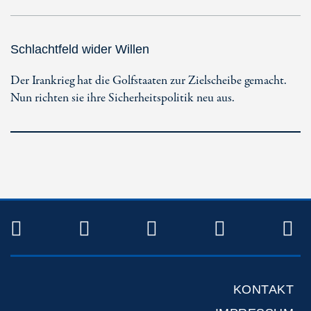
Schlachtfeld wider Willen
Der Irankrieg hat die Golfstaaten zur Zielscheibe gemacht.
Nun richten sie ihre Sicherheitspolitik neu aus.
TWITTER
FACEBOOK
INSTAGRAM
YOUTUB
R
KONTAKT