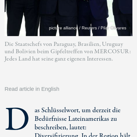
picture alliance / Reuters / Pilar Olivares
Die Staatschefs von Paraguay, Brasilien, Uruguay
und Bolivien beim Gipfeltreffen von MERCOSUR:
Jedes Land hat seine ganz eigenen Interessen.
Read article in English
D
as Schlüsselwort, um derzeit die
Bedürfnisse Lateinamerikas zu
beschreiben, lautet:
Diversifizierung. In der Region hält