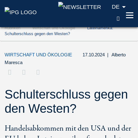
DE
SUCH
Zum Inhalt springen (Accesskey '1')
Rubriken
Wirtschaft und Ökologie
Lateinamerika:
Zur Suche springen (Accesskey '2')
Schulterschluss gegen den Westen?
Zur Navigation springen (Accesskey '3')
WIRTSCHAFT UND ÖKOLOGIE
17.10.2024
|
Alberto
Maresca
Schulterschluss gegen
den Westen?
Handelsabkommen mit den USA und der