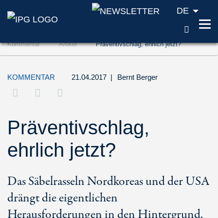
DE
SUCH
Zum Inhalt springen (Accesskey '1')
Kommentar
Artikel
Präventivschlag, ehrlich jetzt?
Zur Suche springen (Accesskey '2')
Zur Navigation springen (Accesskey '3')
KOMMENTAR
21.04.2017
|
Bernt Berger
Präventivschlag,
ehrlich jetzt?
Das Säbelrasseln Nordkoreas und der USA
drängt die eigentlichen
Herausforderungen in den Hintergrund.