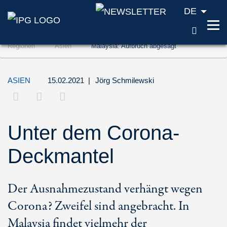
DE
SUCH
Zum Inhalt springen (Accesskey '1')
Regionen
Asien
Malaysia: Aufbruch abgesagt
Zur Suche springen (Accesskey '2')
Zur Navigation springen (Accesskey '3')
ASIEN
15.02.2021
|
Jörg Schmilewski
Unter dem Corona-
Deckmantel
Der Ausnahmezustand verhängt wegen
Corona? Zweifel sind angebracht. In
Malaysia findet vielmehr der