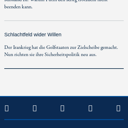
beenden kann.
Schlachtfeld wider Willen
Der Irankrieg hat die Golfstaaten zur Zielscheibe gemacht.
Nun richten sie ihre Sicherheitspolitik neu aus.
TWITTER
FACEBOOK
INSTAGRAM
YOUTUB
R