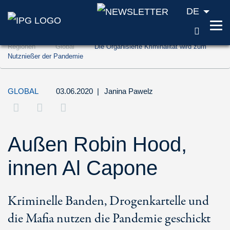
DE
SUCH
Zum Inhalt springen (Accesskey '1')
Regionen
Global
Die Organisierte Kriminalität wird zum
Zur Suche springen (Accesskey '2')
Nutznießer der Pandemie
Zur Navigation springen (Accesskey '3')
GLOBAL
03.06.2020
|
Janina Pawelz
Außen Robin Hood,
innen Al Capone
Kriminelle Banden, Drogenkartelle und
die Mafia nutzen die Pandemie geschickt