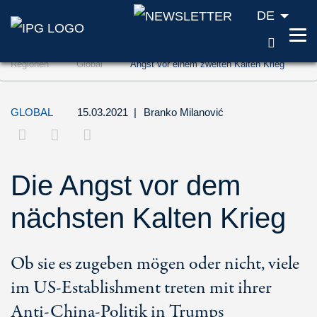
DE
SUCH
Zum Inhalt springen (Accesskey '1')
Regionen
Global
Angst vor einem zweiten Kalten Krieg
Zur Suche springen (Accesskey '2')
Zur Navigation springen (Accesskey '3')
GLOBAL
15.03.2021
|
Branko Milanović
Die Angst vor dem
nächsten Kalten Krieg
Ob sie es zugeben mögen oder nicht, viele
im US-Establishment treten mit ihrer
Anti-China-Politik in Trumps