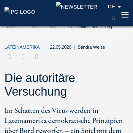
DE
SUCH
Zum Inhalt springen (Accesskey '1')
Regionen
Lateinamerika
Die autoritäre Versuchung
Zur Suche springen (Accesskey '2')
Zur Navigation springen (Accesskey '3')
LATEINAMERIKA
22.05.2020
|
Sandra Weiss
Die autoritäre
Versuchung
Im Schatten des Virus werden in
Lateinamerika demokratische Prinzipien
über Bord geworfen – ein Spiel mit dem