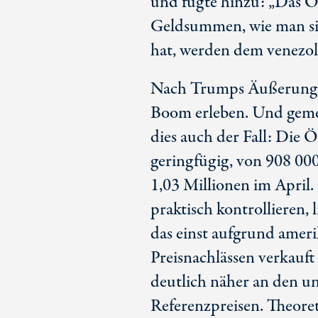
und fügte hinzu: „Das Öl
Geldsummen, wie man sie
hat, werden dem venezola
Nach Trumps Äußerungen
Boom erleben. Und geme
dies auch der Fall: Die 
geringfügig, von 90
8 0
00
1,0
3 M
illionen im Apri
praktisch kontrollieren, 
das einst aufgrund amer
Preisnachlässen verkauf
deutlich näher an den u
Referenzpreisen. Theoreti