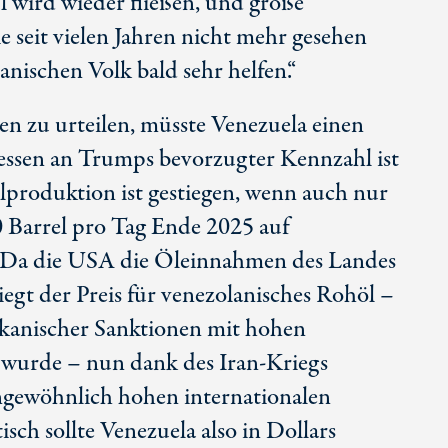
 wird wieder fließen, und große
 seit vielen Jahren nicht mehr gesehen
nischen Volk bald sehr helfen.“
 zu urteilen, müsste Venezuela einen
ssen an Trumps bevorzugter Kennzahl ist
Ölproduktion ist gestiegen, wenn auch nur
 Barrel pro Tag Ende 2025 auf
l. Da die USA die Öleinnahmen des Landes
liegt der Preis für venezolanisches Rohöl –
ikanischer Sanktionen mit hohen
t wurde – nun dank des Iran-Kriegs
ngewöhnlich hohen internationalen
sch sollte Venezuela also in Dollars