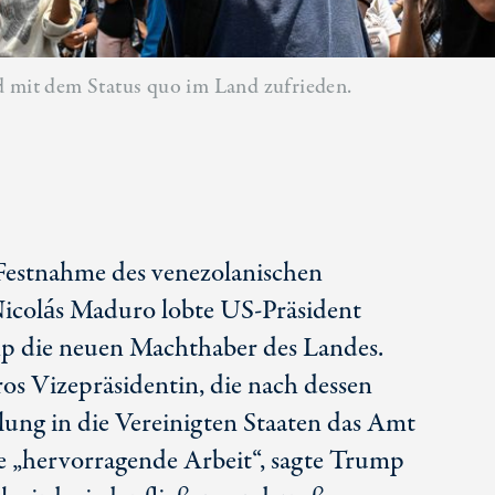
d mit dem Status quo im Land zufrieden.
Festnahme des venezolanischen
Nicolás Maduro lobte U
S-Prä
sident
 die neuen Machthaber des Landes.
s Vizepräsidentin, die nach dessen
ung in die Vereinigten Staaten das Amt
e „hervorragende Arbeit“, sagte Trump