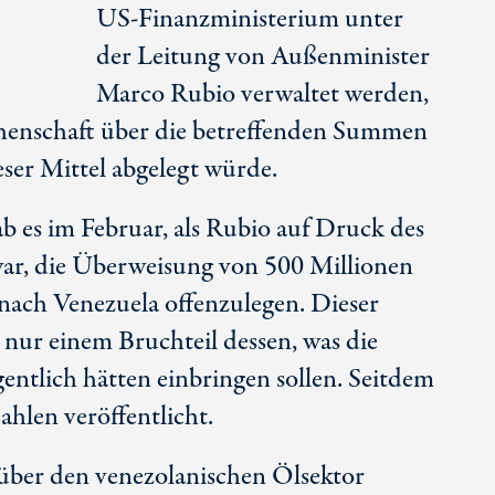
U
S-Fina
nzministerium unter
der Leitung von Außenminister
Mar
co Ru
bio verwaltet werden,
chenschaft über die betreffenden Summen
ser Mittel abgelegt würde.
b es im Februar, als Rubio auf Druck des
ar, die Überweisung von 5
00 Mi
llionen
ach Venezuela offenzulegen. Dieser
 nur einem Bruchteil dessen, was die
entlich hätten einbringen sollen. Seitdem
hlen veröffentlicht.
 über den venezolanischen Ölsektor