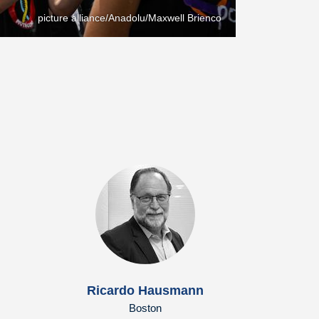
picture alliance/Anadolu/Maxwell Brienco
Ricardo Hausmann
Boston