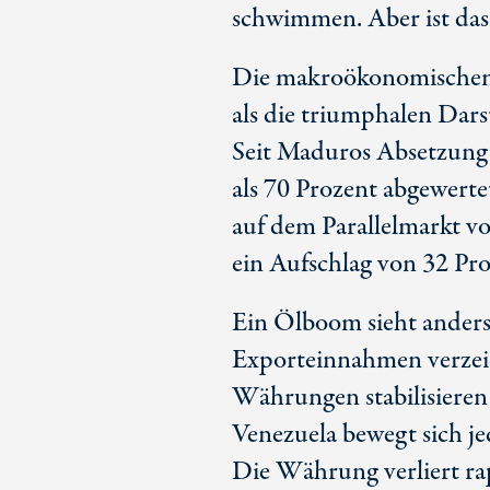
schwimmen. Aber ist das 
Die makroökonomischen D
als die triumphalen Dar
Seit Maduros Absetzung 
als 7
0 Pr
ozent abgewertet
auf dem Parallelmarkt v
ein Aufschlag von 3
2 Pr
o
Ein Ölboom sieht anders
Exporteinnahmen verzeic
Währungen stabilisieren 
Venezuela bewegt sich je
Die Währung verliert rap