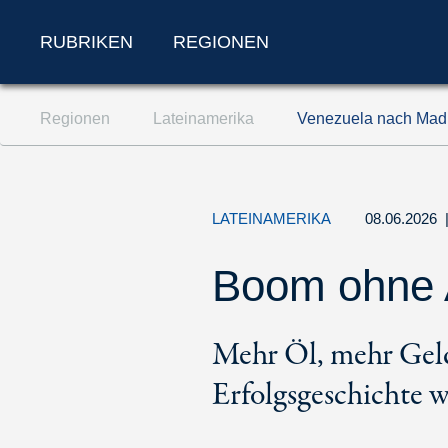
RUBRIKEN
REGIONEN
Zum Inhalt springen (Accesskey '1')
Regionen
Lateinamerika
Venezuela nach Madu
Zur Suche springen (Accesskey '2')
Zur Navigation springen (Accesskey '3')
LATEINAMERIKA
08.06.2026
Boom ohne 
Mehr Öl, mehr Geld
Erfolgsgeschichte wi