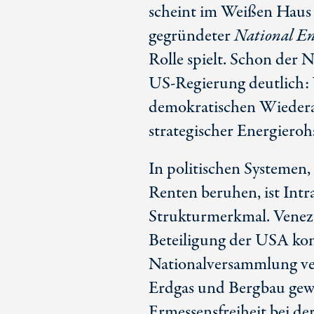
scheint im Weiß
en Ha
us
gegründeter
National E
Rolle spielt. Schon der 
U
S-R
egierung deutlich: 
demokratischen Wiederau
strategischer Energieroh
In politischen Systemen, 
Renten beruhen, ist Int
Strukturmerkmal. Venezu
Beteiligung der USA konz
Nationalversammlung ve
Erdgas und Bergbau gewä
Ermessensfreiheit bei de