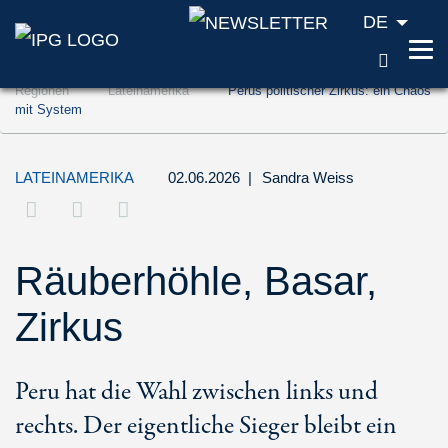
DE
SUCH
Zum Inhalt springen (Accesskey '1')
Regionen
Lateinamerika
Perus politischer Zirkus: ein Chaos
Zur Suche springen (Accesskey '2')
mit System
Zur Navigation springen (Accesskey '3')
LATEINAMERIKA
02.06.2026
|
Sandra Weiss
Räuberhöhle, Basar,
Zirkus
Peru hat die Wahl zwischen links und
rechts. Der eigentliche Sieger bleibt ein