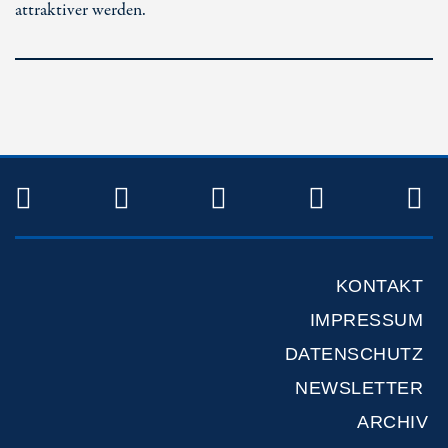
attraktiver werden.
TWITTER
FACEBOOK
INSTAGRAM
YOUTUB
R
KONTAKT
IMPRESSUM
DATENSCHUTZ
NEWSLETTER
ARCHIV