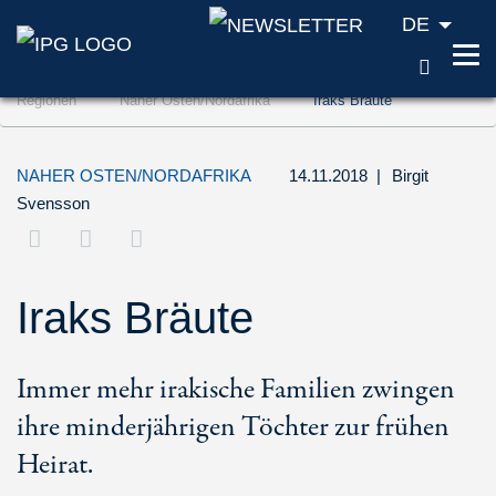
DE
SUCH
Zum Inhalt springen (Accesskey '1')
Regionen
Naher Osten/Nordafrika
Iraks Bräute
Zur Suche springen (Accesskey '2')
Zur Navigation springen (Accesskey '3')
NAHER OSTEN/NORDAFRIKA
14.11.2018
|
Birgit
Svensson
Iraks Bräute
Immer mehr irakische Familien zwingen
ihre minderjährigen Töchter zur frühen
Heirat.