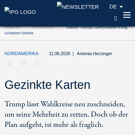
DE
SUCH
Zum Inhalt springen (Accesskey '1')
Regionen
Nordamerika
Warum Trumps Gerrymander-Krieg
Zur Suche springen (Accesskey '2')
scheitern könnte
Zur Navigation springen (Accesskey '3')
NORDAMERIKA
11.06.2026
|
Antonia Herzinger
Gezinkte Karten
Trump lässt Wahlkreise neu zuschneiden,
um seine Mehrheit zu retten. Doch ob der
Plan aufgeht, ist mehr als fraglich.