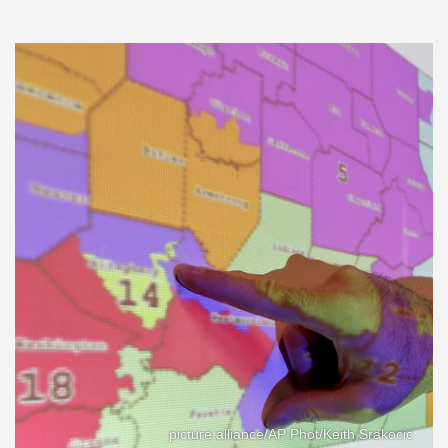
picture alliance/AP Phot/Keith Srakocic