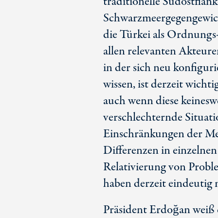
traditionelle Südostflank
Schwarzmeergegengewic
die Türkei als Ordnung
allen relevanten Akteu
in der sich neu konfigur
wissen, ist derzeit wicht
auch wenn diese keinesweg
verschlechternde Situati
Einschränkungen der Me
Differenzen in einzelnen
Relativierung von Probl
haben derzeit eindeuti
Präsident Erdoğan weiß d