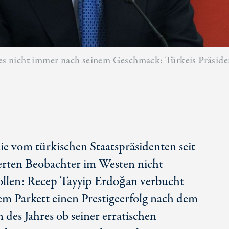
t es nicht immer nach seinem Geschmack: Türkeis Präsid
ie vom türkischen Staatspräsidenten seit
ierten Beobachter im Westen nicht
llen: Recep Tayyip Erdoğan verbucht
lem Parkett einen Prestigeerfolg nach dem
des Jahres ob seiner erratischen