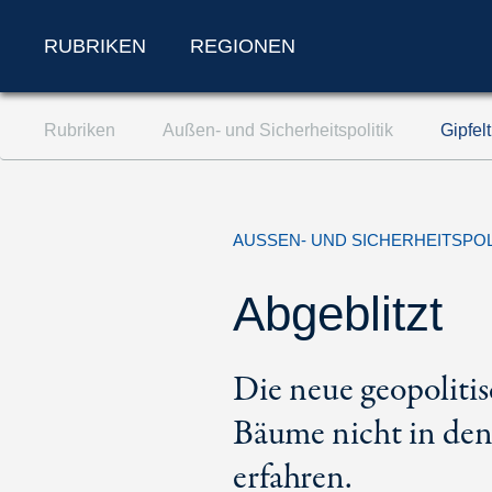
RUBRIKEN
REGIONEN
Zum Inhalt springen (Accesskey '1')
Rubriken
Außen- und Sicherheitspolitik
Gipfel
Zur Suche springen (Accesskey '2')
Zur Navigation springen (Accesskey '3')
AUSSEN- UND SICHERHEITSPOL
Abgeblitzt
Die neue geopolitis
Bäume nicht in den
erfahren.